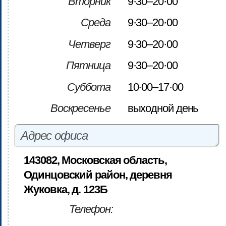
Вторник
9·30–20·00
Среда
9·30–20·00
Четверг
9·30–20·00
Пятница
9·30–20·00
Суббота
10·00–17·00
Воскресенье
выходной день
Адрес офиса
143082, Московская область,
Одинцовский район, деревня
Жуковка, д. 123Б
Телефон: