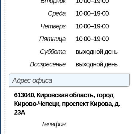
Вторник
10·00–19·00
Среда
10·00–19·00
Четверг
10·00–19·00
Пятница
10·00–19·00
Суббота
выходной день
Воскресенье
выходной день
Адрес офиса
613040, Кировская область, город
Кирово-Чепецк, проспект Кирова, д.
23А
Телефон: