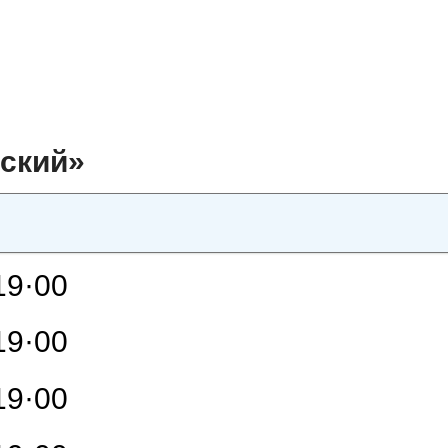
пский»
19·00
19·00
19·00