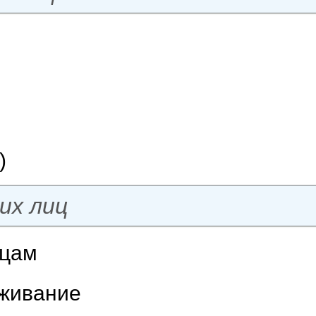
)
их лиц
ицам
уживание