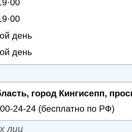
19·00
19·00
ой день
ой день
ласть, город Кингисепп, проспе
00-24-24 (бесплатно по РФ)
х лиц